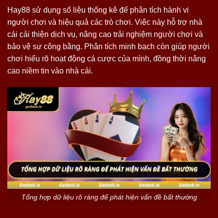
Hay88 sử dụng số liệu thống kê để phân tích hành vi
người chơi và hiệu quả các trò chơi. Việc này hỗ trợ nhà
cái cải thiện dịch vụ, nâng cao trải nghiệm người chơi và
bảo vệ sự công bằng. Phân tích minh bạch còn giúp người
chơi hiểu rõ hoạt động cá cược của mình, đồng thời nâng
cao niềm tin vào nhà cái.
Tổng hợp dữ liệu rõ ràng để phát hiện vấn đề bất thường