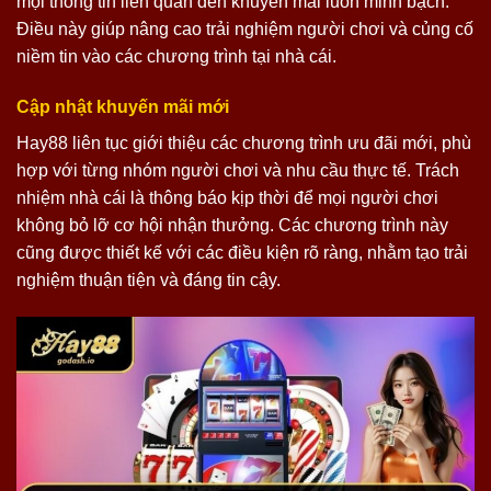
mọi thông tin liên quan đến khuyến mãi luôn minh bạch.
Điều này giúp nâng cao trải nghiệm người chơi và củng cố
niềm tin vào các chương trình tại nhà cái.
Cập nhật khuyến mãi mới
Hay88 liên tục giới thiệu các chương trình ưu đãi mới, phù
hợp với từng nhóm người chơi và nhu cầu thực tế. Trách
nhiệm nhà cái là thông báo kịp thời để mọi người chơi
không bỏ lỡ cơ hội nhận thưởng. Các chương trình này
cũng được thiết kế với các điều kiện rõ ràng, nhằm tạo trải
nghiệm thuận tiện và đáng tin cậy.