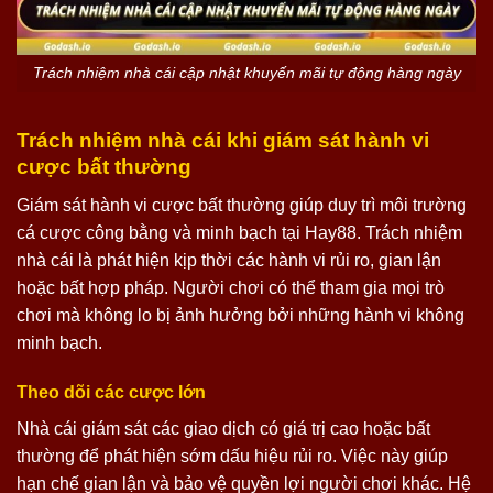
Trách nhiệm nhà cái cập nhật khuyến mãi tự động hàng ngày
Trách nhiệm nhà cái khi giám sát hành vi
cược bất thường
Giám sát hành vi cược bất thường giúp duy trì môi trường
cá cược công bằng và minh bạch tại Hay88. Trách nhiệm
nhà cái là phát hiện kịp thời các hành vi rủi ro, gian lận
hoặc bất hợp pháp. Người chơi có thể tham gia mọi trò
chơi mà không lo bị ảnh hưởng bởi những hành vi không
minh bạch.
Theo dõi các cược lớn
Nhà cái giám sát các giao dịch có giá trị cao hoặc bất
thường để phát hiện sớm dấu hiệu rủi ro. Việc này giúp
hạn chế gian lận và bảo vệ quyền lợi người chơi khác. Hệ