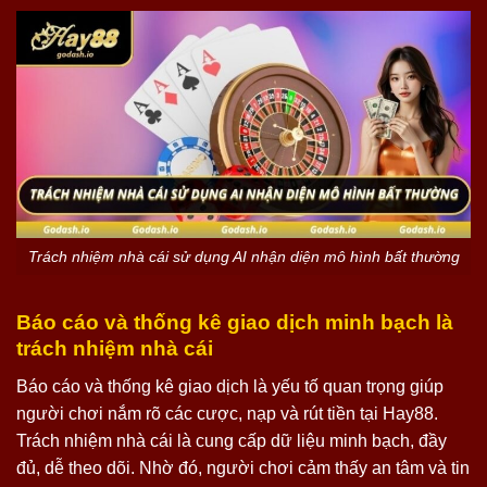
Trách nhiệm nhà cái sử dụng AI nhận diện mô hình bất thường
Báo cáo và thống kê giao dịch minh bạch là
trách nhiệm nhà cái
Báo cáo và thống kê giao dịch là yếu tố quan trọng giúp
người chơi nắm rõ các cược, nạp và rút tiền tại Hay88.
Trách nhiệm nhà cái là cung cấp dữ liệu minh bạch, đầy
đủ, dễ theo dõi. Nhờ đó, người chơi cảm thấy an tâm và tin