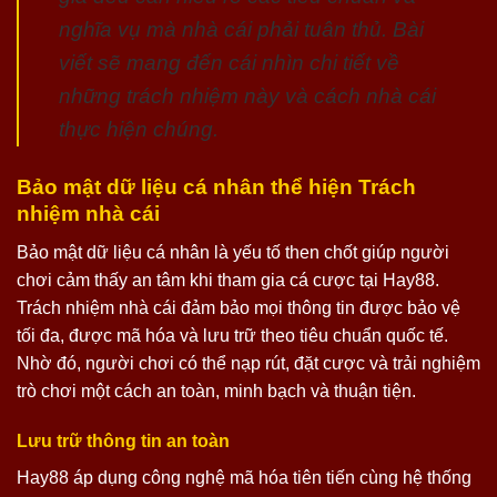
nghĩa vụ mà nhà cái phải tuân thủ. Bài
viết sẽ mang đến cái nhìn chi tiết về
những trách nhiệm này và cách nhà cái
thực hiện chúng.
Bảo mật dữ liệu cá nhân thể hiện Trách
nhiệm nhà cái
Bảo mật dữ liệu cá nhân là yếu tố then chốt giúp người
chơi cảm thấy an tâm khi tham gia cá cược tại Hay88.
Trách nhiệm nhà cái đảm bảo mọi thông tin được bảo vệ
tối đa, được mã hóa và lưu trữ theo tiêu chuẩn quốc tế.
Nhờ đó, người chơi có thể nạp rút, đặt cược và trải nghiệm
trò chơi một cách an toàn, minh bạch và thuận tiện.
Lưu trữ thông tin an toàn
Hay88 áp dụng công nghệ mã hóa tiên tiến cùng hệ thống