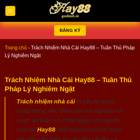
Chuyển
đến
nội
dung
ĐĂNG KÝ
Trang chủ
-
Trách Nhiệm Nhà Cái Hay88 – Tuân Thủ Pháp
Lý Nghiêm Ngặt
Trách Nhiệm Nhà Cái Hay88 – Tuân Thủ
Pháp Lý Nghiêm Ngặt
Trách nhiệm nhà cái
là yếu tố quan
trọng trong việc đảm bảo trải nghiệm cá
cược an toàn và công bằng cho người
chơi tại
Hay88
. Mỗi người chơi khi tham
gia đều cần hiểu rõ các tiêu chuẩn và