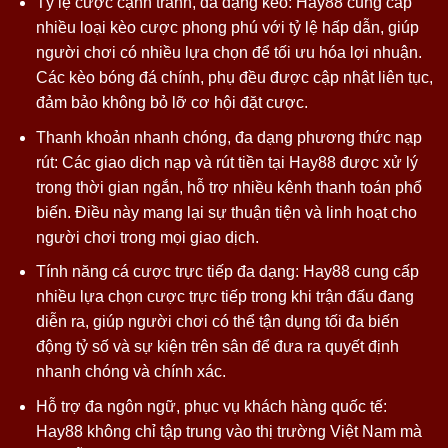
Tỷ lệ cược cạnh tranh, đa dạng kèo: Hay88 cung cấp
nhiều loại kèo cược phong phú với tỷ lệ hấp dẫn, giúp
người chơi có nhiều lựa chọn để tối ưu hóa lợi nhuận.
Các kèo bóng đá chính, phụ đều được cập nhật liên tục,
đảm bảo không bỏ lỡ cơ hội đặt cược.
Thanh khoản nhanh chóng, đa dạng phương thức nạp
rút: Các giao dịch nạp và rút tiền tại Hay88 được xử lý
trong thời gian ngắn, hỗ trợ nhiều kênh thanh toán phổ
biến. Điều này mang lại sự thuận tiện và linh hoạt cho
người chơi trong mọi giao dịch.
Tính năng cá cược trực tiếp đa dạng: Hay88 cung cấp
nhiều lựa chọn cược trực tiếp trong khi trận đấu đang
diễn ra, giúp người chơi có thể tận dụng tối đa biến
động tỷ số và sự kiện trên sân để đưa ra quyết định
nhanh chóng và chính xác.
Hỗ trợ đa ngôn ngữ, phục vụ khách hàng quốc tế:
Hay88 không chỉ tập trung vào thị trường Việt Nam mà