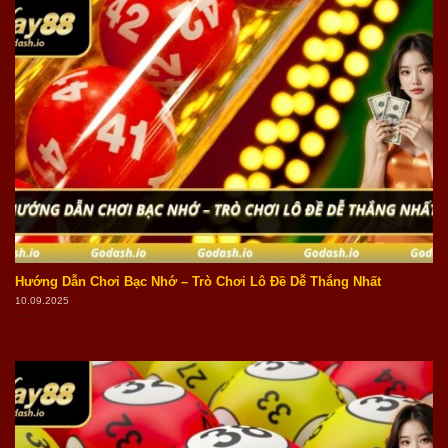
Hướng Dẫn Chơi Bạc Nhớ – Trò Chơi Lô Đề Dễ Thắng Nhất
10.09.2025