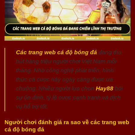
Các trang web cá độ bóng đá
đang thu
hút hàng triệu người chơi Việt Nam mỗi
tháng. Nhờ công nghệ phát triển, hình
thức cá cược này ngày càng được ưa
chuộng. Nhiều người lựa chọn
Hay88
bởi
sự ổn định, tỷ lệ cược cạnh tranh và dịch
vụ hỗ trợ tốt.
Người chơi đánh giá ra sao về các trang web
cá độ bóng đá