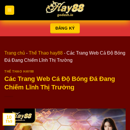
Chuyển
đến
nội
dung
ĐĂNG KÝ
Trang chủ
-
Thể Thao hay88
-
Các Trang Web Cá Độ Bóng
Đá Đang Chiếm Lĩnh Thị Trường
THỂ THAO HAY88
Các Trang Web Cá Độ Bóng Đá Đang
Chiếm Lĩnh Thị Trường
10
Th9