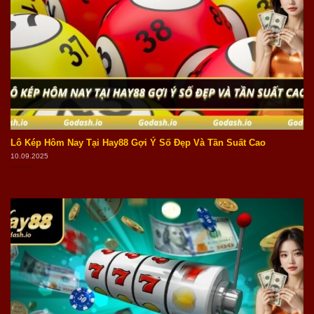
Lô Kép Hôm Nay Tại Hay88 Gợi Ý Số Đẹp Và Tần Suất Cao
10.09.2025