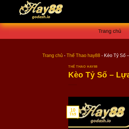
Chuyển
đến
nội
dung
Trang chủ
Trang chủ
-
Thể Thao hay88
-
Kèo Tỷ Số 
THỂ THAO HAY88
Kèo Tỷ Số – Lự
10
Th9