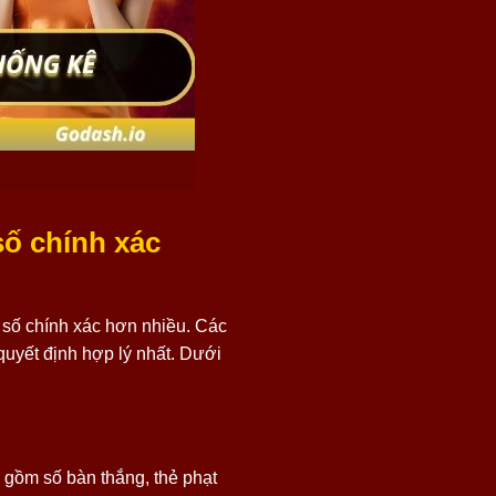
số chính xác
ỷ số chính xác hơn nhiều. Các
quyết định hợp lý nhất. Dưới
o gồm số bàn thắng, thẻ phạt