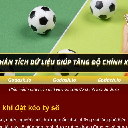
Phần mềm phân tích dữ liệu giúp tăng độ chính xác dự đoán
 khi đặt kèo tỷ số
 số, nhiều người chơi thường mắc phải những sai lầm phổ biến
ng lỗi này sẽ giúp bạn tránh được rủi ro không đáng có và nâng