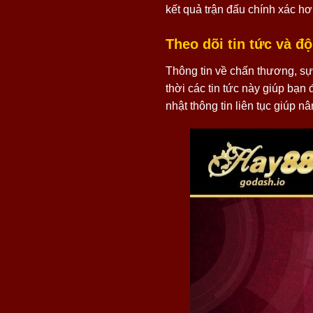
kết quả trận đấu chính xác hơ
Theo dõi tin tức và độ
Thông tin về chấn thương, sự 
thời các tin tức này giúp bạn
nhật thông tin liên tục giúp n