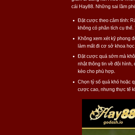
cái Hay88. Những sai lầm phổ
Đặt cược theo cảm tính: R
không có phân tích cụ thể.
Không xem xét kỹ phong độ
làm mất đi cơ sở khoa học
Đặt cược quá sớm mà không
nhật thông tin về đội hình
kèo cho phù hợp.
Chọn tỷ số quá khó hoặc qu
cược cao, nhưng thực tế kh