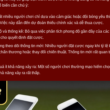
 biến cần chú ý:
ất nhiều người chơi chỉ dựa vào cảm giác hoặc đội bóng yêu th
 Việc này dẫn đến dự đoán thiếu chính xác và dễ thua cược.
 và thống kê: Bỏ qua việc phân tích phong độ gần đây của các 
 cho quyết định đặt cược.
 theo dõi thông tin mới: Nhiều người đặt cược ngay khi tỷ l
, chấn thương hoặc thay đổi chiến thuật. Thông tin mới rất quan 
á ít khả năng xảy ra: Một số người chơi thường mạo hiểm chọn c
ả năng xảy ra rất thấp.