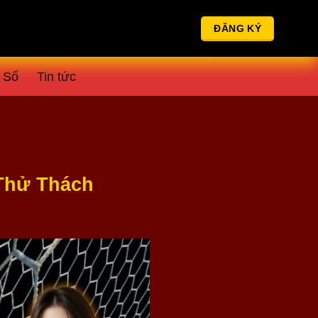
ĐĂNG KÝ
 Số
Tin tức
Thử Thách