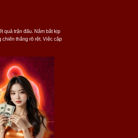
ết quả trận đấu. Nắm bắt kịp
 chiến thắng rõ rệt. Việc cập